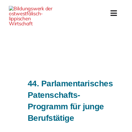
Skip
to
Toggl
content
Navig
Start
Bildungs
Arbeit
44. Parlamentarisches
Veranst
Patenschafts-
Proj
Programm für junge
Berufstätige
Das