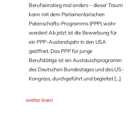
Kon
Berufseinstieg mal anders – dieser Traum
kann mit dem Parlamentarischen
Suche
Patenschafts-Programms (PPP) wahr
Nach:
werden! Ab jetzt ist die Bewerbung für
ein PPP-Auslandsjahr in den USA
geöffnet. Das PPP für junge
Berufstätige ist ein Austauschprogramm
des Deutschen Bundestages und des US-
Kongress, durchgeführt und begleitet [...]
weiter lesen