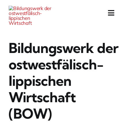
Skip
to
Toggl
content
Navig
Startseite
Bildungswerk der
Bildungsberatung
ostwestfälisch-
Arbeitskreise
lippischen
Veranstaltungen
Wirtschaft
Projekte
(BOW)
Das BOW