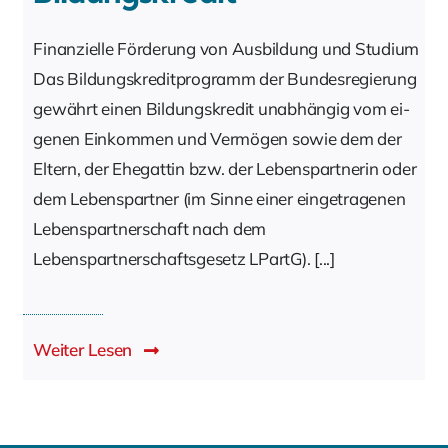
Finanzielle Förderung von Ausbildung und Studium
Das Bil­dungs­kre­dit­pro­gramm der Bun­des­re­gie­rung
ge­währt einen Bildungskredit un­ab­hän­gig vom ei­
ge­nen Ein­kom­men und Ver­mö­gen so­wie dem der
El­tern, der Ehe­gat­tin bzw. der Lebenspartnerin oder
dem Lebenspartner (im Sinne einer eingetragenen
Lebenspartnerschaft nach dem
Lebenspartnerschaftsgesetz LPartG). [...]
Weiter Lesen