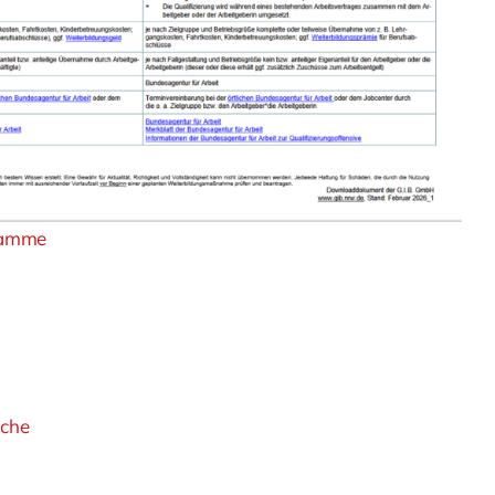
gramme
che