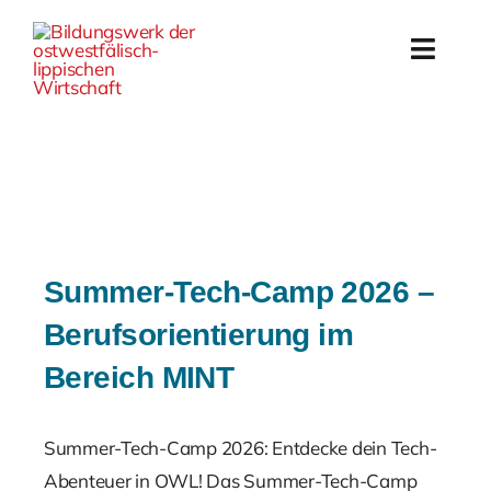
Skip
to
Toggl
content
Navig
Start
Bildungs
Arbeit
Summer-Tech-Camp 2026 –
Veranst
Berufsorientierung im
Bereich MINT
Proj
Das
Summer-Tech-Camp 2026: Entdecke dein Tech-
Abenteuer in OWL! Das Summer-Tech-Camp